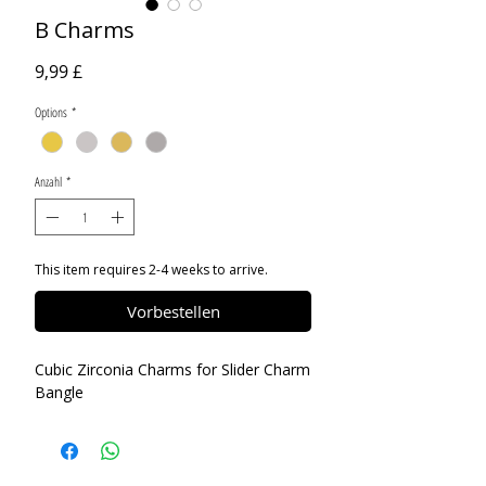
B Charms
Preis
9,99 £
Options
*
Anzahl
*
This item requires 2-4 weeks to arrive.
Vorbestellen
Cubic Zirconia Charms for Slider Charm
Bangle