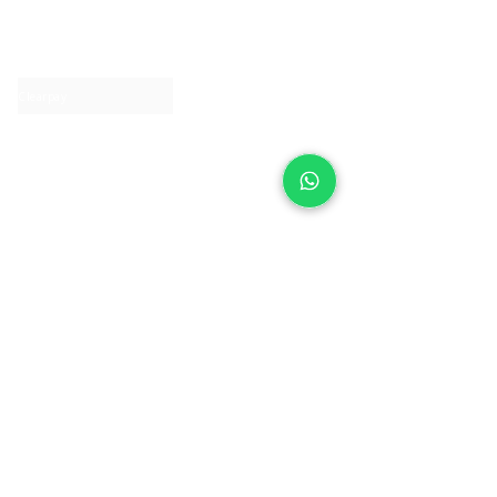
About IJ
Contact us
Clearpay
Laybuy
Loyalty
Shipping policy
Privacy policy
Return Policy
Ring Sizing
Jewellery care
Accessibility statement
Terms & Conditions